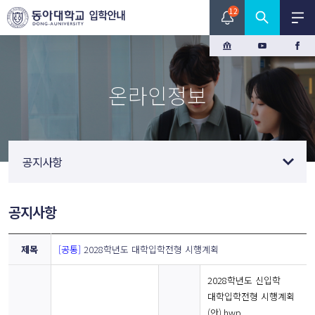
12
수시모집
동아대학교 입학관리처 통합검색
온라인정보
정시모집
검색
편입학
입학관리처 전체 게시판의 내용을 한번에 검색하실 수 있습니다.
공지사항
재외국민
온라인정보
공지사항
대학소개
제목
[공통]
2028학년도 대학입학전형 시행계획
2028학년도 신입학
대학입학전형 시행계획
(안).hwp